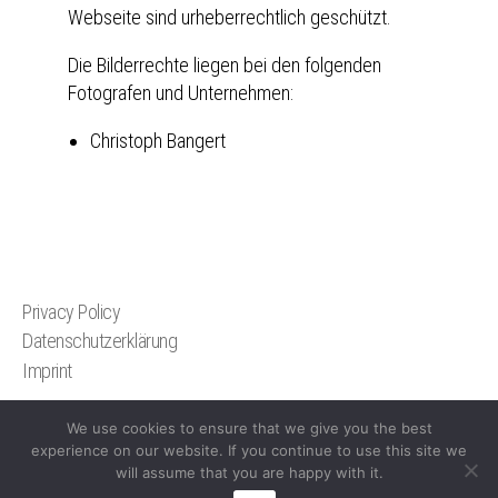
Webseite sind urheberrechtlich geschützt.
Die Bilderrechte liegen bei den folgenden
Fotografen und Unternehmen:
Christoph Bangert
Privacy Policy
Datenschutzerklärung
Imprint
We use cookies to ensure that we give you the best
experience on our website. If you continue to use this site we
© 2026
Christoph Bangert
will assume that you are happy with it.
Privacy Policy